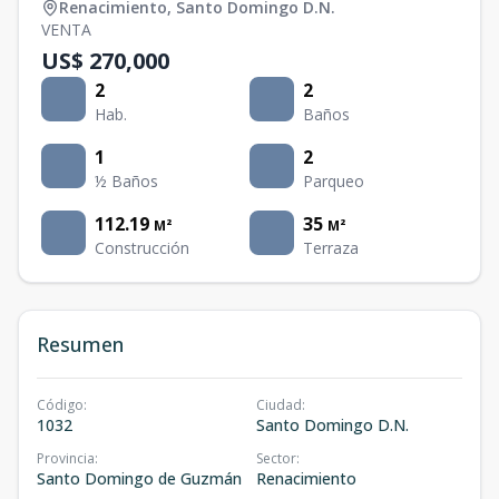
Renacimiento
,
Santo Domingo D.N.
VENTA
US$ 270,000
2
2
Hab.
Baños
1
2
½ Baños
Parqueo
112.19
35
M²
M²
Construcción
Terraza
Resumen
Código
:
Ciudad
:
1032
Santo Domingo D.N.
Provincia
:
Sector
:
Santo Domingo de Guzmán
Renacimiento