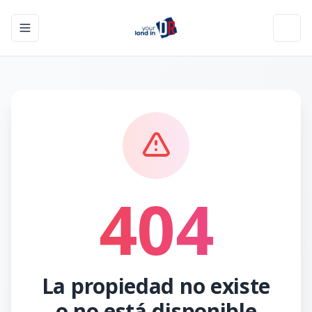
Toggle navigation menu
Toggl
404
La propiedad no existe
o no está disponible