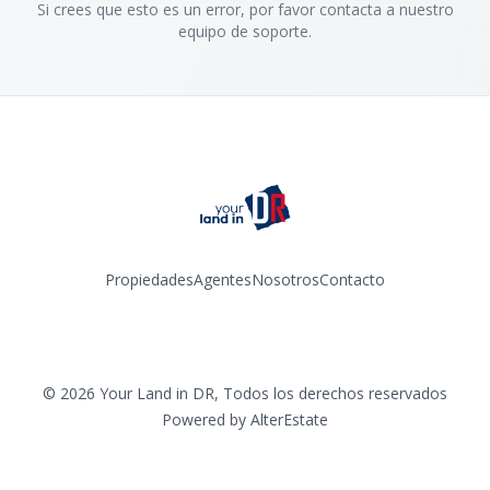
Si crees que esto es un error, por favor contacta a nuestro
equipo de soporte.
Propiedades
Agentes
Nosotros
Contacto
Facebook
Instagram
YouTube
TikTok
©
2026
Your Land in DR
,
Todos los derechos reservados
Powered by
AlterEstate