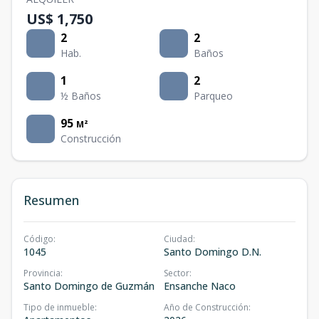
US$ 1,750
2
2
Hab.
Baños
1
2
½ Baños
Parqueo
95
M²
Construcción
Resumen
Código
:
Ciudad
:
1045
Santo Domingo D.N.
Provincia
:
Sector
:
Santo Domingo de Guzmán
Ensanche Naco
Tipo de inmueble
:
Año de Construcción
: