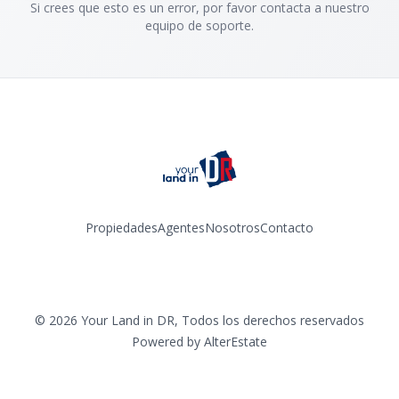
Si crees que esto es un error, por favor contacta a nuestro
equipo de soporte.
Propiedades
Agentes
Nosotros
Contacto
Facebook
Instagram
YouTube
TikTok
©
2026
Your Land in DR
,
Todos los derechos reservados
Powered by
AlterEstate