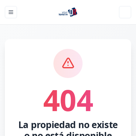
Toggle navigation menu
Toggl
404
La propiedad no existe
o no está disponible