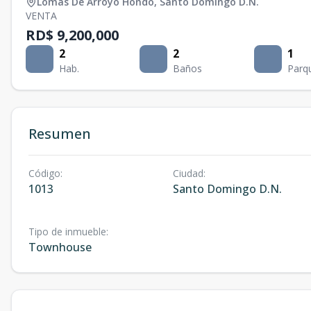
Lomas De Arroyo Hondo
,
Santo Domingo D.N.
VENTA
RD$ 9,200,000
2
2
1
Hab.
Baños
Parq
Resumen
Código
:
Ciudad
:
1013
Santo Domingo D.N.
Tipo de inmueble
:
Townhouse