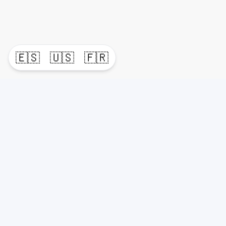
🇪🇸
🇺🇸
🇫🇷