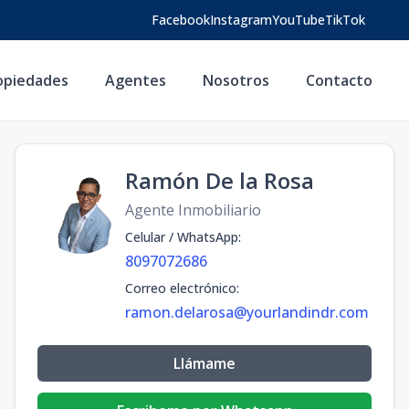
Facebook
Instagram
YouTube
TikTok
opiedades
Agentes
Nosotros
Contacto
Ramón De la Rosa
Agente Inmobiliario
Celular / WhatsApp
:
8097072686
Correo electrónico
:
ramon.delarosa@yourlandindr.com
Llámame